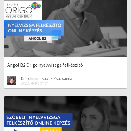
Angol B2 Origo nyelvvizsga felkészítő
Dr. Tolnainé Kabók Zsuzsanna
angol nyelvtanár