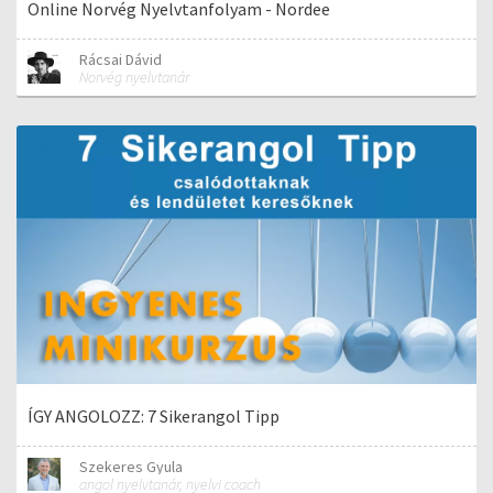
Online Norvég Nyelvtanfolyam - Nordee
Rácsai Dávid
Norvég nyelvtanár
ÍGY ANGOLOZZ: 7 Sikerangol Tipp
Szekeres Gyula
angol nyelvtanár, nyelvi coach