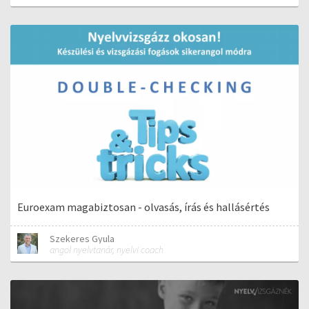
Euroexam magabiztosan - olvasás, írás és hallásértés
Szekeres Gyula
angol nyelvtanár, nyelvi coach