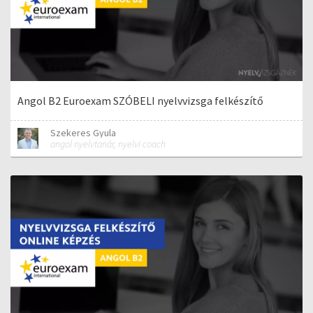
Angol B2 Euroexam SZÓBELI nyelvvizsga felkészítő
Szekeres Gyula
angol nyelvtanár, nyelvi coach