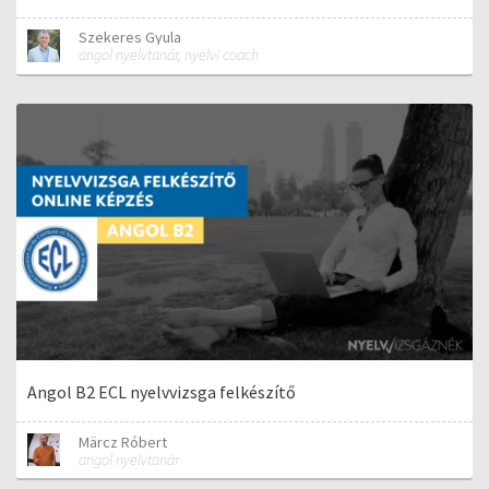
Szekeres Gyula
angol nyelvtanár, nyelvi coach
Angol B2 ECL nyelvvizsga felkészítő
Märcz Róbert
angol nyelvtanár