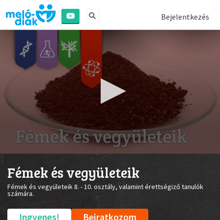
Bejelentkezés
0
seconds
Fémek és vegyületeik
of
17
Fémek és vegyületeik 8. - 10. osztály, valamint érettségiző tanulók
seconds
számára.
Ingyenes!
Beiratkozom