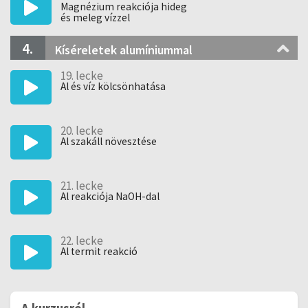
Magnézium reakciója hideg
és meleg vízzel
4.
Kíséreletek alumíniummal
19. lecke
Al és víz kölcsönhatása
20. lecke
Al szakáll növesztése
21. lecke
Al reakciója NaOH-dal
22. lecke
Al termit reakció