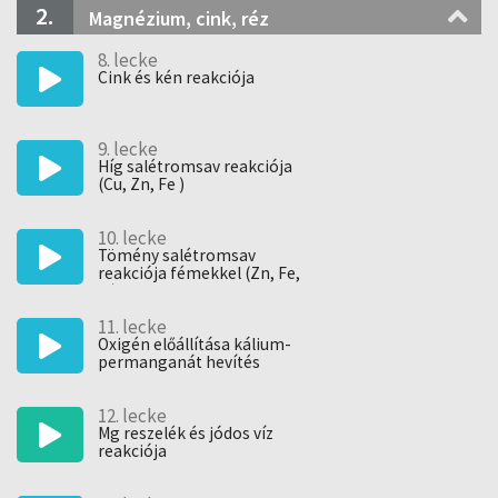
2.
Magnézium, cink, réz
8. lecke
Cink és kén reakciója
9. lecke
Híg salétromsav reakciója
(Cu, Zn, Fe )
10. lecke
Tömény salétromsav
reakciója fémekkel (Zn, Fe,
Al)
11. lecke
Oxigén előállítása kálium-
permanganát hevítés
12. lecke
Mg reszelék és jódos víz
reakciója