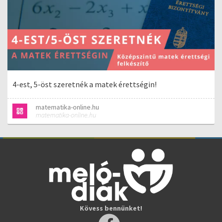
4-est, 5-öst szeretnék a matek érettségin!
matematika-online.hu
matematika-online.hu
Kövess bennünket!