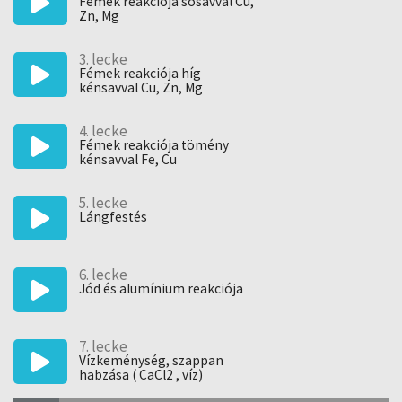
Fémek reakciója sósavval Cu,
A kísérleteket bemutatják:
Zn, Mg
Maginé Seres Marianna
Nagy Zoltánné
3. lecke
Kalapos Adrián
Fémek reakciója híg
Molnárné Szatmári Edina
kénsavval Cu, Zn, Mg
Kállainé Laufer Erzsébet
4. lecke
Fémek reakciója tömény
kénsavval Fe, Cu
5. lecke
Lángfestés
6. lecke
Jód és alumínium reakciója
7. lecke
Vízkeménység, szappan
habzása ( CaCl2 , víz)