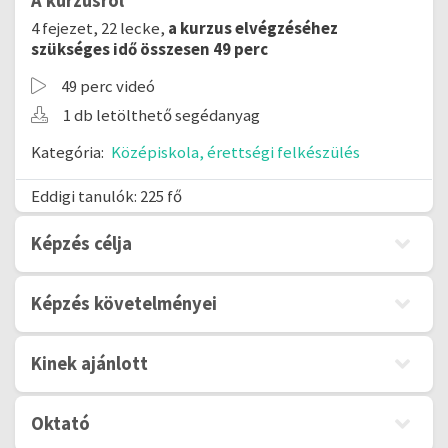
A kurzusról
4 fejezet, 22 lecke,
a kurzus elvégzéséhez
szükséges idő összesen 49 perc
49 perc videó
1 db letölthető segédanyag
Kategória:
Középiskola, érettségi felkészülés
Eddigi tanulók: 225 fő
Képzés célja
Képzés követelményei
Kinek ajánlott
Oktató