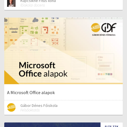
Kupcsikné Fitus Ilona
főiskolai docens
A Microsoft Office alapok
Gábor Dénes Főiskola
Felsőoktatás