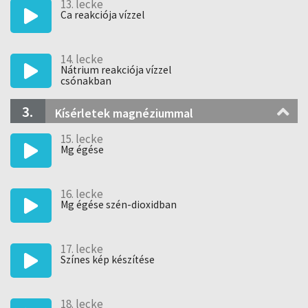
13. lecke
Ca reakciója vízzel
14. lecke
Nátrium reakciója vízzel
csónakban
3.
Kísérletek magnéziummal
15. lecke
Mg égése
16. lecke
Mg égése szén-dioxidban
17. lecke
Színes kép készítése
18. lecke