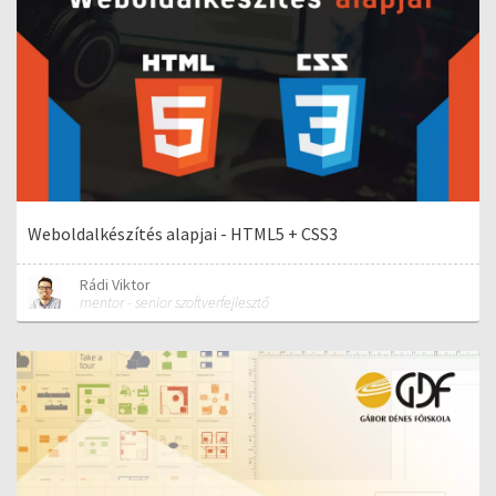
Weboldalkészítés alapjai - HTML5 + CSS3
Rádi Viktor
mentor - senior szoftverfejlesztő