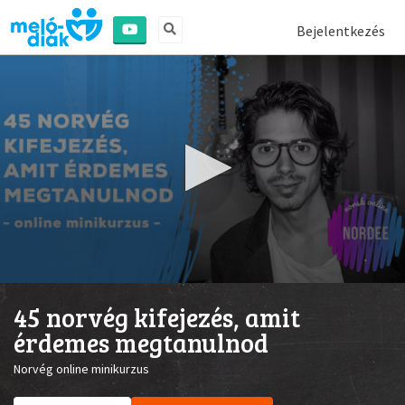
Bejelentkezés
0
seconds
45 norvég kifejezés, amit
of
1
érdemes megtanulnod
minute,
21
Norvég online minikurzus
seconds