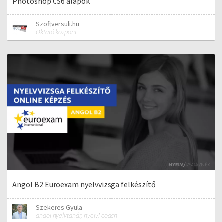
Photoshop CS6 alapok
Szoftversuli.hu
Oktató központ
Angol B2 Euroexam nyelvvizsga felkészítő
Szekeres Gyula
angol nyelvtanár, nyelvi coach