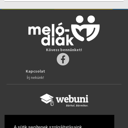
Kövess bennünket!
Kapcsolat
Írj nekünk!
Kövess bennünket!
A sütik segítenek szolgáltatásaink