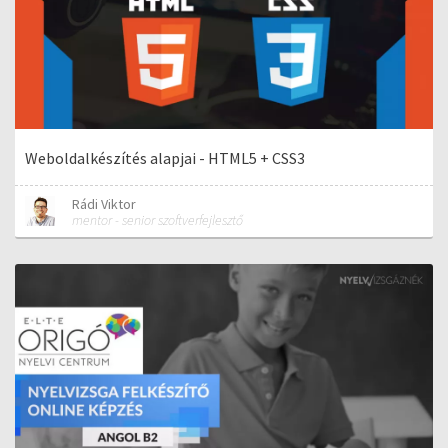
Weboldalkészítés alapjai - HTML5 + CSS3
Rádi Viktor
mentor - senior szoftverfejlesztő