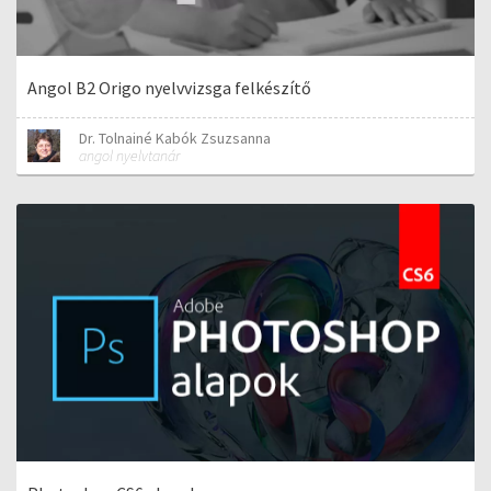
Angol B2 Origo nyelvvizsga felkészítő
Dr. Tolnainé Kabók Zsuzsanna
angol nyelvtanár