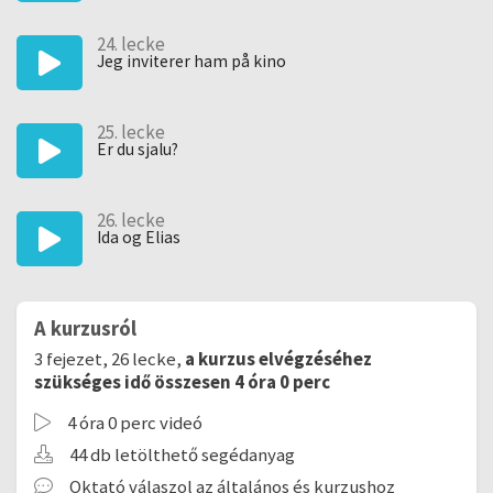
24. lecke
Jeg inviterer ham på kino
25. lecke
Er du sjalu?
26. lecke
Ida og Elias
A kurzusról
3 fejezet, 26 lecke,
a kurzus elvégzéséhez
szükséges idő összesen 4 óra 0 perc
4 óra 0 perc videó
44 db letölthető segédanyag
Oktató válaszol az általános és kurzushoz