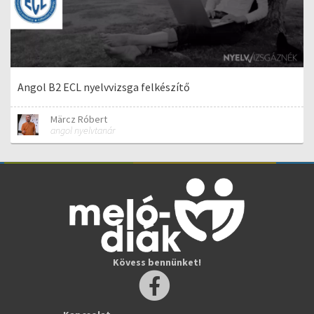
Angol B2 ECL nyelvvizsga felkészítő
Märcz Róbert
angol nyelvtanár
Kövess bennünket!