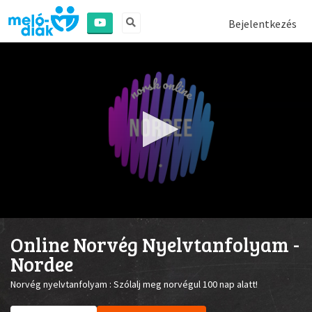
Bejelentkezés
0
seconds
Online Norvég Nyelvtanfolyam -
of
1
Nordee
minute,
44
Norvég nyelvtanfolyam : Szólalj meg norvégul 100 nap alatt!
seconds