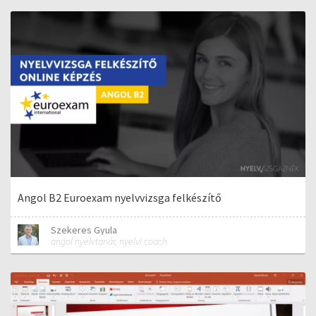
Angol B2 Euroexam nyelvvizsga felkészítő
Szekeres Gyula
angol nyelvtanár, nyelvi coach