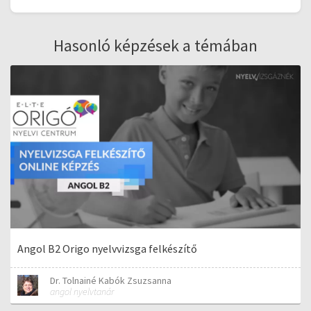
Hasonló képzések a témában
Angol B2 Origo nyelvvizsga felkészítő
Dr. Tolnainé Kabók Zsuzsanna
angol nyelvtanár