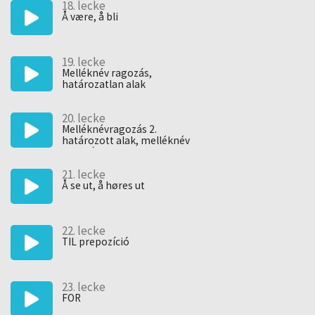
18. lecke
Å være, å bli
19. lecke
Melléknév ragozás,
határozatlan alak
20. lecke
Melléknévragozás 2.
határozott alak, melléknév
fokozás
21. lecke
Å se ut, å høres ut
22. lecke
TIL prepozíció
23. lecke
FOR