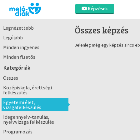
Képzések
Összes képzés
Legnézettebb
Legújabb
Jelenleg még egy képzés sincs eb
Minden ingyenes
Minden fizetős
Kategóriák
Összes
Középiskola, érettségi
felkészülés
Egyetemi élet,
vizsgafelkészülés
Idegennyelv-tanulás,
nyelvvizsga felkészülés
Programozás