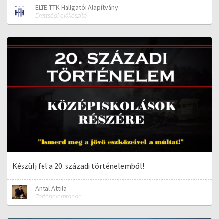
ELTE TTK Hallgatói Alapítvány
Érettségi előkészítő
Készülj fel a 20. századi történelemből!
Antal Attila
Történelemtanár