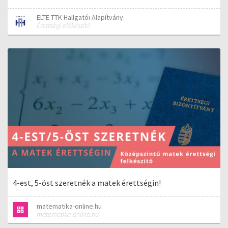
ELTE TTK Hallgatói Alapítvány
Érettségi előkészítő
4-est, 5-öst szeretnék a matek érettségin!
matematika-online.hu
matematika-online.hu