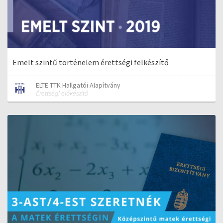
Emelt szintű történelem érettségi felkészítő
ELTE TTK Hallgatói Alapítvány
Érettségi előkészítő