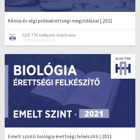
Kémia év végi próbaérettségi megoldással | 2021
ELTE TTK Hallgatói Alapítvány
Érettségi előkészítő
Emelt szintű biológia érettségi felkészítő | 2021