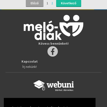
Előző
1
2
Következő
Kövess bennünket!
Kapcsolat
Írj nekünk!
Kövess bennünket!