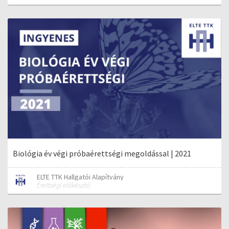
Biológia év végi próbaérettségi megoldással | 2021
ELTE TTK Hallgatói Alapítvány
Érettségi előkészítő