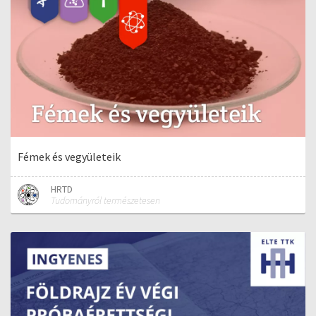
Fémek és vegyületeik
HRTD
Tudományról természetesen