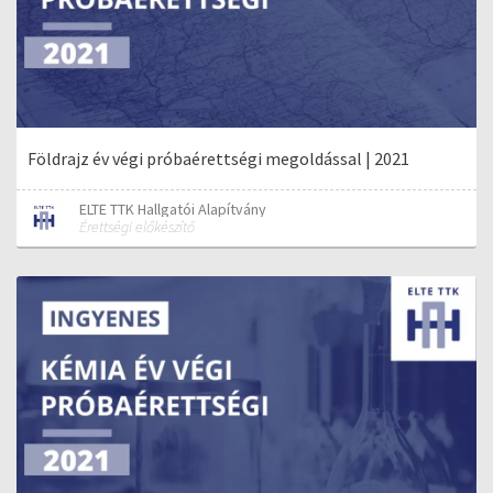
Földrajz év végi próbaérettségi megoldással | 2021
ELTE TTK Hallgatói Alapítvány
Érettségi előkészítő