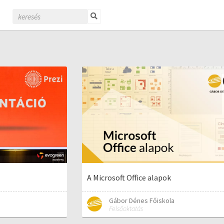
A Microsoft Office alapok
Gábor Dénes Főiskola
Felsőoktatás