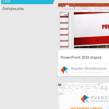
Tech
Önfejlesztés
PowerPoint 2016 alapok
Ruander Oktatóközpont
Ruander Oktatóközpont