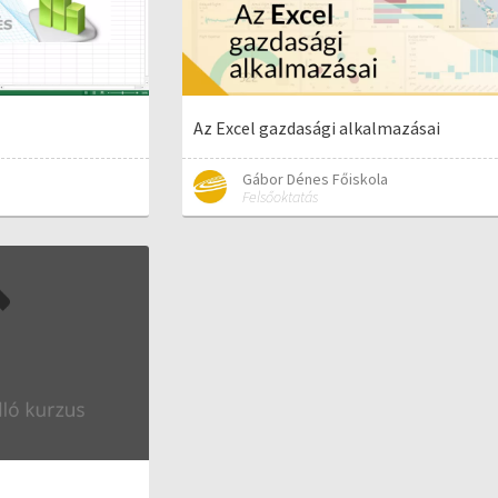
Az Excel gazdasági alkalmazásai
Gábor Dénes Főiskola
Felsőoktatás