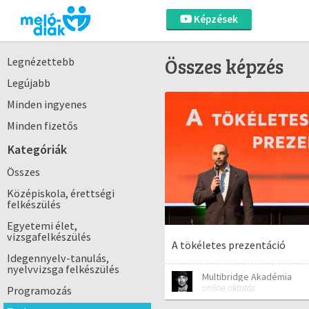
Képzések
Összes képzés
Legnézettebb
Legújabb
Minden ingyenes
Minden fizetős
Kategóriák
Összes
Középiskola, érettségi
felkészülés
Egyetemi élet,
vizsgafelkészülés
A tökéletes prezentáció
Idegennyelv-tanulás,
nyelvvizsga felkészülés
Multibridge Akadémia
online oktatás
Programozás