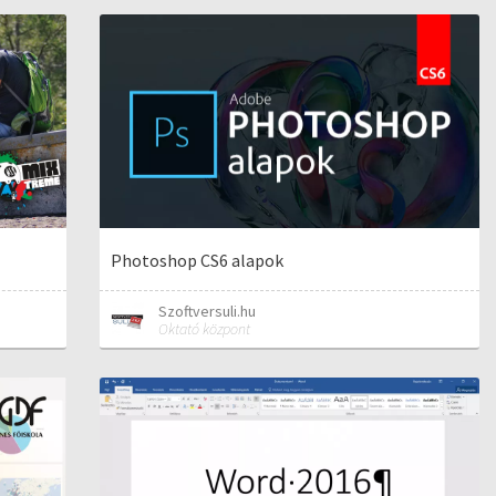
Photoshop CS6 alapok
Szoftversuli.hu
Oktató központ