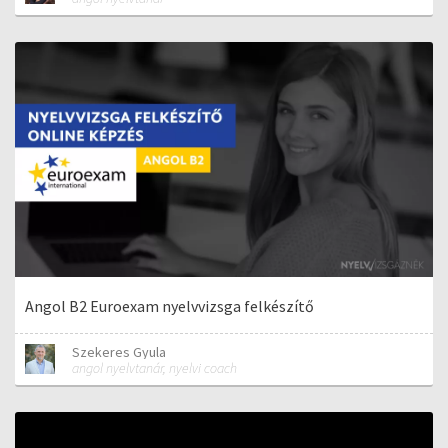
Angol B2 Euroexam nyelvvizsga felkészítő
Szekeres Gyula
angol nyelvtanár, nyelvi coach