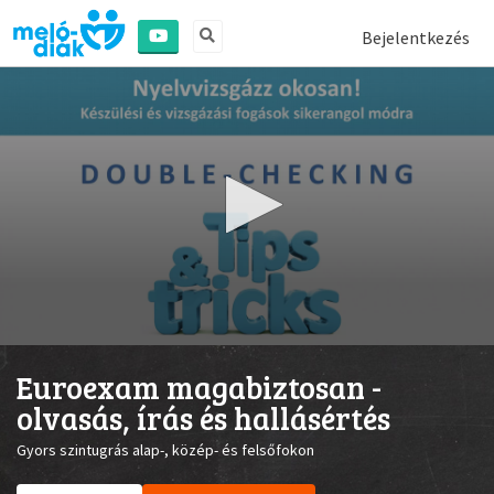
Bejelentkezés
0
seconds
Euroexam magabiztosan -
of
30
olvasás, írás és hallásértés
seconds
Gyors szintugrás alap-, közép- és felsőfokon