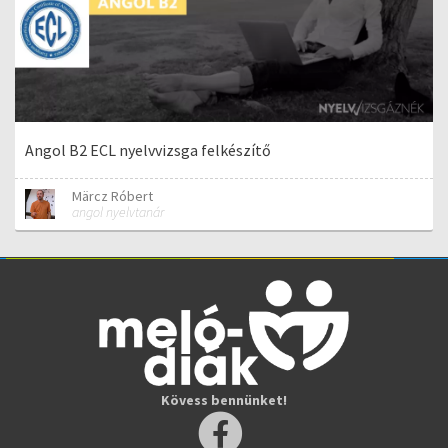
Angol B2 ECL nyelvvizsga felkészítő
Märcz Róbert
angol nyelvtanár
Kövess bennünket!