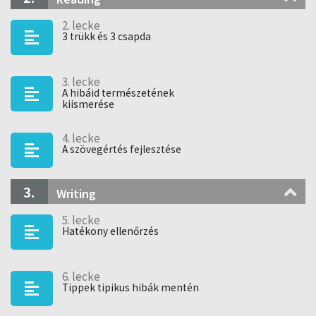
Hogy az angollal töltött minden egyes perced hatékony
2. lecke
legyen, a
három készség fejlesztésére is adok
3 trükk és 3 csapda
technikákat.
3. lecke
A hibáid természetének
kiismerése
4. lecke
A szövegértés fejlesztése
3.
Writing
5. lecke
Hatékony ellenőrzés
6. lecke
Tippek tipikus hibák mentén