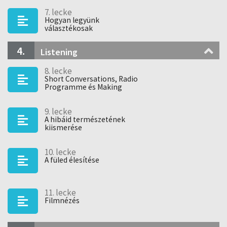
7. lecke
Hogyan legyünk
választékosak
4.
Listening
8. lecke
Short Conversations, Radio
Programme és Making
Notes
9. lecke
A hibáid természetének
kiismerése
10. lecke
A füled élesítése
11. lecke
Filmnézés