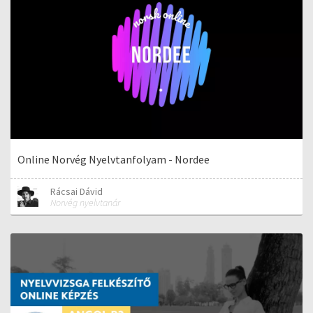
Online Norvég Nyelvtanfolyam - Nordee
Rácsai Dávid
Norvég nyelvtanár