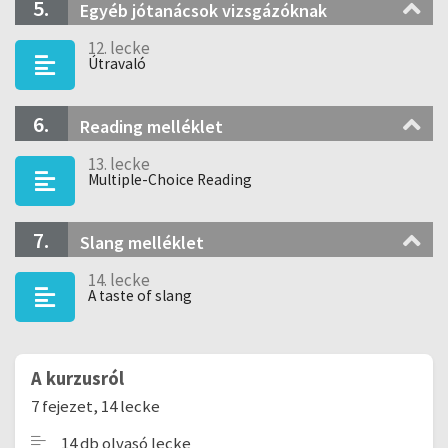
5.
Egyéb jótanácsok vizsgázóknak
12. lecke
Útravaló
6.
Reading melléklet
13. lecke
Multiple-Choice Reading
7.
Slang melléklet
14. lecke
A taste of slang
A kurzusról
7 fejezet, 14 lecke
14 db olvasó lecke