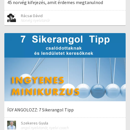
45 norvég kifejezés, amit érdemes megtanulnod
Rácsai Dávid
Norvég nyelvtanár
ÍGY ANGOLOZZ: 7 Sikerangol Tipp
Szekeres Gyula
angol nyelvtanár, nyelvi coach