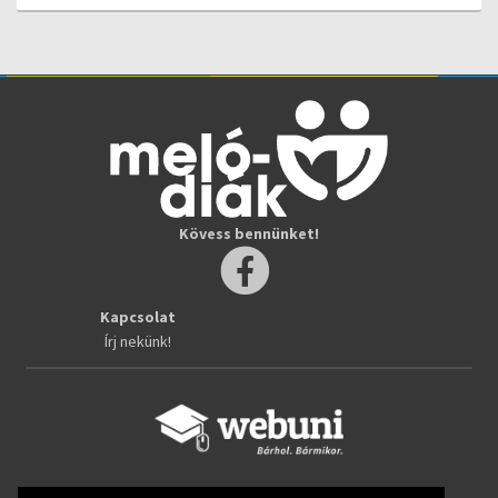
Kövess bennünket!
Kapcsolat
Írj nekünk!