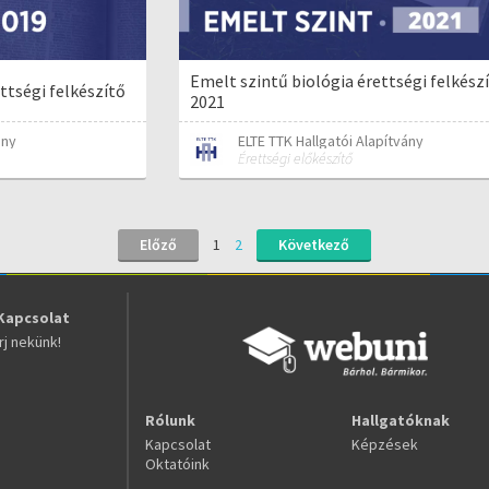
Emelt szintű biológia érettségi felkészí
ttségi felkészítő
2021
ány
ELTE TTK Hallgatói Alapítvány
Érettségi előkészítő
Előző
1
2
Következő
Kapcsolat
Írj nekünk!
Rólunk
Hallgatóknak
Kapcsolat
Képzések
Oktatóink