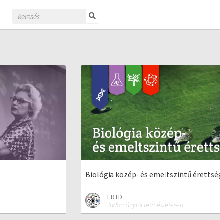
Biológia közép- és emeltszintű érettsé
HRTD
Tudományról természetesen