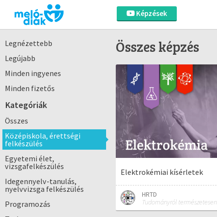
Képzések
Összes képzés
Legnézettebb
Legújabb
Minden ingyenes
Minden fizetős
Kategóriák
Összes
Középiskola, érettségi
felkészülés
Egyetemi élet,
vizsgafelkészülés
Elektrokémiai kísérletek
Idegennyelv-tanulás,
nyelvvizsga felkészülés
HRTD
Tudományról természetesen
Programozás