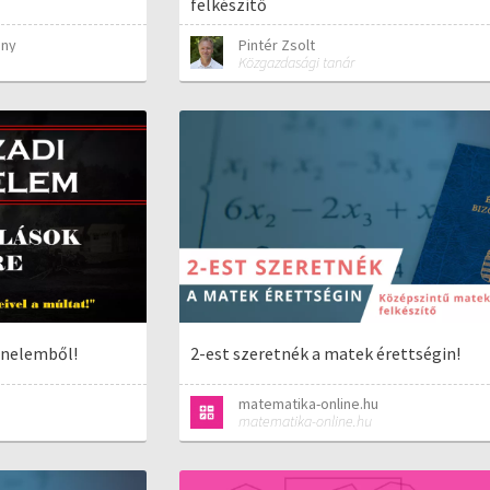
felkészítő
ány
Pintér Zsolt
Közgazdasági tanár
ténelemből!
2-est szeretnék a matek érettségin!
matematika-online.hu
matematika-online.hu