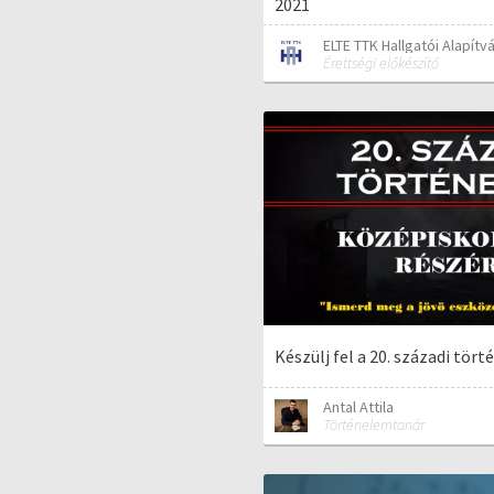
2021
ELTE TTK Hallgatói Alapítv
Érettségi előkészítő
Készülj fel a 20. századi tör
Antal Attila
Történelemtanár