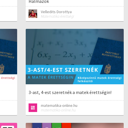
Halmazok
Velledits Dorottya
Matematika érettségi
3-ast, 4-est szeretnék a matek érettségin!
matematika-online.hu
matematika-online.hu