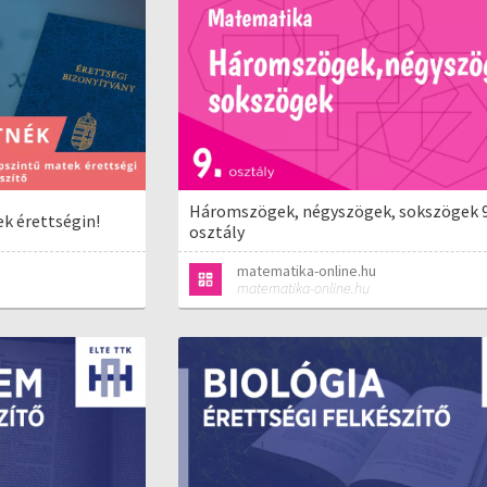
Háromszögek, négyszögek, sokszögek 9
ek érettségin!
osztály
matematika-online.hu
matematika-online.hu