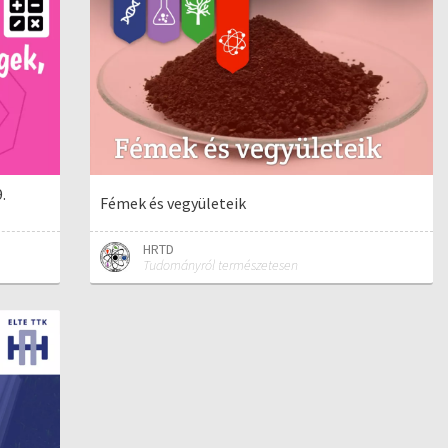
.
Fémek és vegyületeik
HRTD
Tudományról természetesen