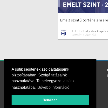
Emelt szintű történelem ére
ELTE TTK Hallgatói Alapítv
Érettségi előkészítő
A sütik segítenek szolgáltatásaink
Kövess bennünket!
biztosításában. Szolgáltatásaink
használatával Te beleegyezel a sütik
használatába.
Bővebb információ
Rendben