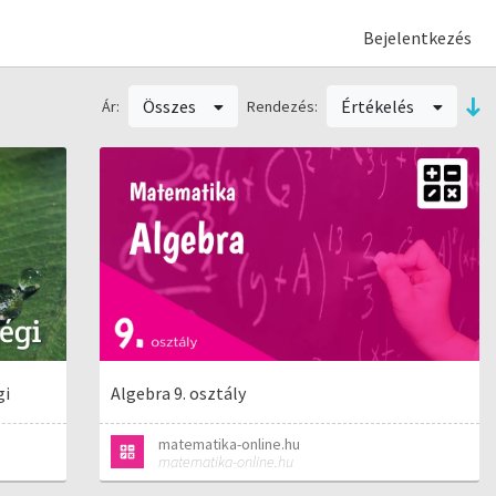
Bejelentkezés
Összes
Értékelés
Ár:
Rendezés:
gi
Algebra 9. osztály
matematika-online.hu
matematika-online.hu