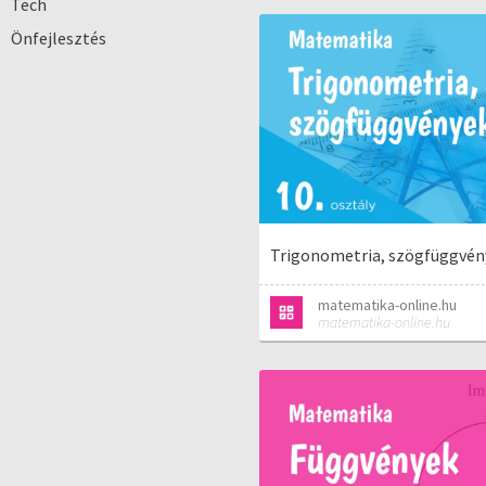
Tech
Önfejlesztés
Trigonometria, szögfüggvény
matematika-online.hu
matematika-online.hu