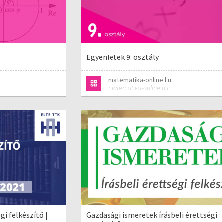
Egyenletek 9. osztály
matematika-online.hu
matematika-online.hu
gi felkészítő |
Gazdasági ismeretek írásbeli érettségi