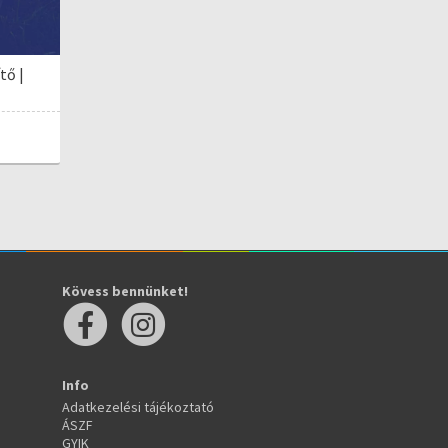
tő |
Kövess bennünket!
Info
Adatkezelési tájékoztató
ÁSZF
GYIK