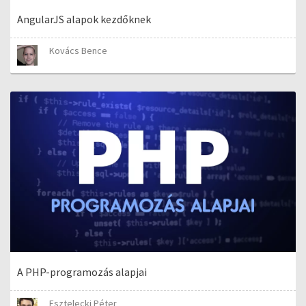
AngularJS alapok kezdőknek
Kovács Bence
A PHP-programozás alapjai
Esztelecki Péter