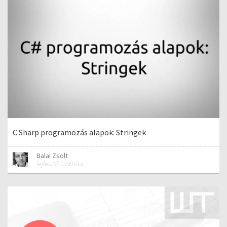
C Sharp programozás alapok: Stringek
Balai Zsolt
fejlesztő 1990 óta