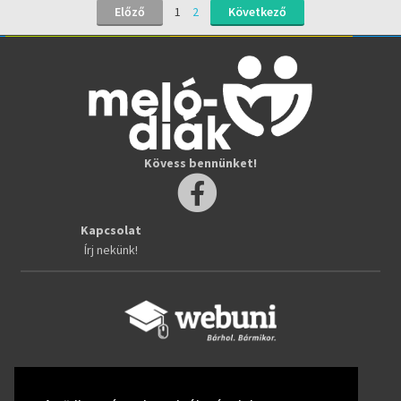
Előző
1
2
Következő
Kövess bennünket!
Kapcsolat
Írj nekünk!
Kövess bennünket!