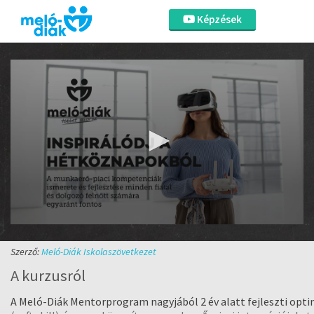
Képzések
0
seconds
of
Szerző:
Meló-Diák Iskolaszövetkezet
45
A kurzusról
seconds
Volume
90%
A Meló-Diák Mentorprogram nagyjából 2 év alatt fejleszti opti