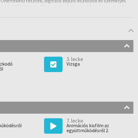
Önértékelő tesztek, digitális képző-eszközök és személyes
aorientációját, hogy ezáltal mindenki könnyebben és pontosabban
nyítványok kiadásával segíti célba a fiatalokat. Egyedi,
ezdve. Legfőbb célja, hogy jelentősen növelje a fiatalok
uljon hozzá a foglalkoztathatósági kompetenciáik
̈rténő belépésben.
ztett 22 munkaerőpiaci kompetenciát tananyagok iiletve
-szerű vizsgakérdések formájában megkérdezzük, mit is tanultál
3. lecke
azkodó
Vizsga
ől
7. lecke
működésről
Animációs kisfilm az
együttműködésről 2.