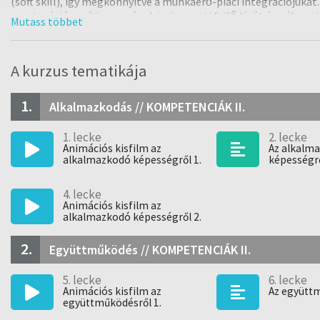
(soft skill), így megkönnyítve a munkaerő-piaci integrációjukat. 
mentoráció segíti az egyének önismereti fejlődését és pály
találja meg álmai állását.
A Mentorprogram a piacképességet igazoló, egymásra épülő bizo
személyes támogatást nyújt a fiataloknak már 14 éves kortól k
A kurzus tematikája
munkaerő-értékét (személyes márkáját), nagymértékben jár
fejlesztéséhez és sikeresen támogassa őket a munkaerőpiacra to
1.
Alkalmazkodás // KOMPETENCIÁK II.
A kurzus során megismerheted a Mentorprogram által is fejles
animációs videók segítségével, és az egyes leckék végén quiz
1. lecke
2. lecke
meg belőle.
Animációs kisfilm az
Az alkalm
alkalmazkodó képességről 1.
képességr
Hidd el, hasznos lesz!
4. lecke
Animációs kisfilm az
alkalmazkodó képességről 2.
2.
Együttműködés // KOMPETENCIÁK II.
5. lecke
6. lecke
Animációs kisfilm az
Az együtt
együttműködésről 1.