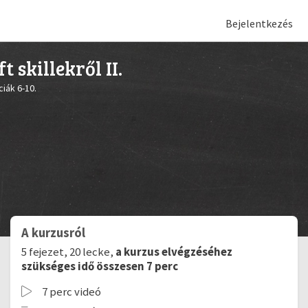
Bejelentkezés
skillekről II.
iák 6-10.
A kurzusról
5 fejezet, 20 lecke,
a kurzus elvégzéséhez
szükséges idő összesen 7 perc
7 perc videó