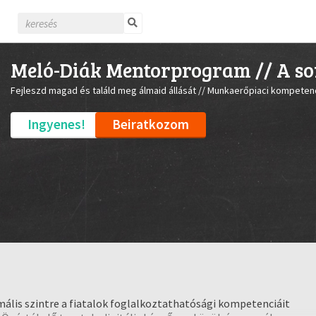
Meló-Diák Mentorprogram // A soft 
Fejleszd magad és találd meg álmaid állását // Munkaerőpiaci kompetenc
Ingyenes!
Beiratkozom
mális szintre a fiatalok foglalkoztathatósági kompetenciáit