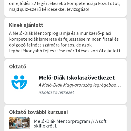
önfejlődés 22 legértékesebb kompetenciája közül ötöt,
majd quiz-szerű kérdésekkel levizsgázol.
Kinek ajánlott
A Meló-Diák Mentorprogramja és a munkaerő-piaci
kompetenciák ismerete és fejlesztése minden fiatal és
dolgozó felnőtt számára fontos, de azok
leghatékonyabb fejlesztése már 14 éves kortól ajánlott
Oktató
Meló-Diák Iskolaszövetkezet
A Meló-Diák Magyarország legrégebben működő, piacvezető iskolaszövetkezete. Segítünk eligazodnod a munkák között; veled vagyunk, ha kellünk; de szabad vagy, ha szeretnéd! | CÉLUNK | Célunk segíteni benneteket abban, hogy valóban sikerrel találjatok rá a számotokra kikövezett útra. Akkor is, ha csak kell egy jó meló, de nem különben, ha hosszú távon gondolkodtok. Több ezer céggel állunk kapcsolatban, akik ma már jól tudják, hogy a diákmunkában hatalmas erő és lehetőség rejtőzik. Ők is többet akarnak. Benneteket! | RÓLUNK | A Meló Diák egész pontosan 1983 óta dolgozik azon, hogy a diákoknak releváns munkalehetőségeket kínáljon, míg az őket alkalmazó cégeknek fiatal, lelkes és vehemens munkaerőt ajánljon. Jól tudjuk, hogy piacvezetőként nagy a felelősségünk. Bárhol is járj az országban, szinte biztos, hogy előbb-utóbb belefutsz valamelyik irodánkba, hiszen jelenleg 40 ponton is lehetőség van erre. Évente 35.000-40.000 új taggal bővülünk, akik közül nem kevesen álmaik munkájára akadnak rá a Meló-Diák segítségével, s nem csupán dolgozgatnak egy kicsit, de már diákként megalapozzák későbbi szakmai sikereiket. Ha te is akarod, segítünk megtalálni az első építőkockákat karrieredhez. Szeretnénk, ha a nálunk regisztrált diákok valóban az érdeklődési körükhöz közel álló munkára találhatnának, ugyanakkor a cégek számára is a legígéretesebb fiatalok közreműködését biztosítjuk. Egy olyan világért küzdünk, ahol a diákmunkáról nem egy szendvicsember jut a legtöbbek eszébe. Jól tudjuk, hogy mekkora érték rejlik a fiatalokban. Célunk, hogy mások is minél többen megtudják. Csatlakozz, fejlődj, lépj tovább!
iskolaszövetkezet
Oktató további kurzusai
Meló-Diák Mentorprogram // A soft
skillekről I.