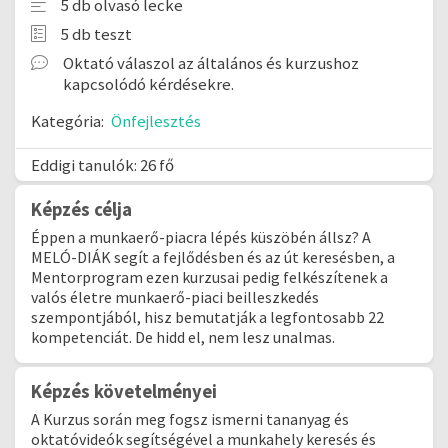
5 db olvasó lecke
5 db teszt
Oktató válaszol az általános és kurzushoz
kapcsolódó kérdésekre.
Kategória:
Önfejlesztés
Eddigi tanulók: 26 fő
Képzés célja
Éppen a munkaerő-piacra lépés küszöbén állsz? A
MELÓ-DIÁK segít a fejlődésben és az út keresésben, a
Mentorprogram ezen kurzusai pedig felkészítenek a
valós életre munkaerő-piaci beilleszkedés
szempontjából, hisz bemutatják a legfontosabb 22
kompetenciát. De hidd el, nem lesz unalmas.
Képzés követelményei
A Kurzus során meg fogsz ismerni tananyag és
oktatóvideók segítségével a munkahely keresés és