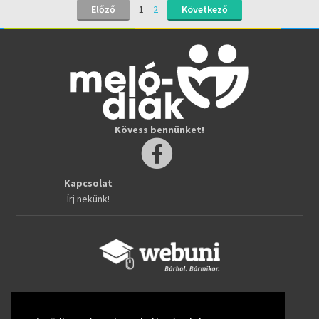
Előző
1
2
Következő
Kövess bennünket!
Kapcsolat
Írj nekünk!
Kövess bennünket!