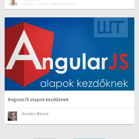
mentor - senior szoftverfejlesztő
AngularJS alapok kezdőknek
Kovács Bence