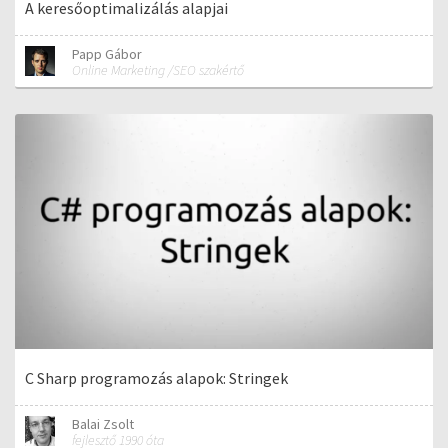
A keresőoptimalizálás alapjai
Papp Gábor
Online Marketing /SEO szakértő
C Sharp programozás alapok: Stringek
Balai Zsolt
fejlesztő 1990 óta