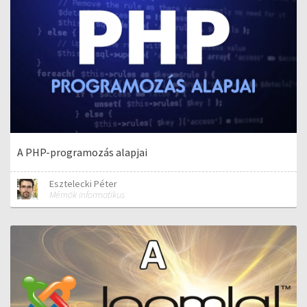
A PHP-programozás alapjai
Esztelecki Péter
Mérnök informatikus