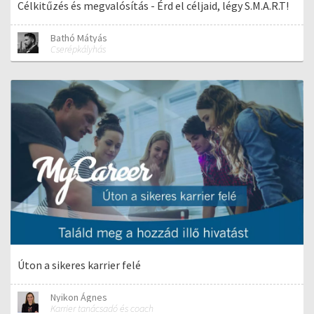
Célkitűzés és megvalósítás - Érd el céljaid, légy S.M.A.R.T!
Bathó Mátyás
Cserépkályhás
Úton a sikeres karrier felé
Nyikon Ágnes
Karrier tanácsadó és coach